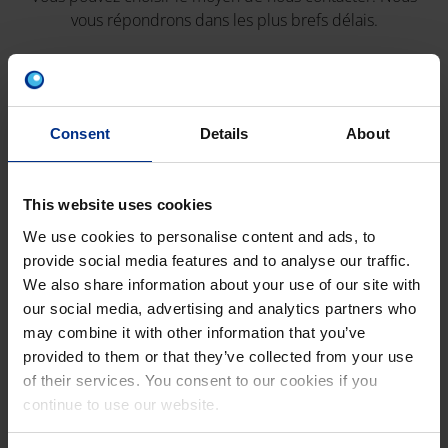
vous répondrons dans les plus brefs délais.
* Mandatory fields
Prénom *
Nom *
Consent
Details
About
This website uses cookies
Téléphone
Email *
We use cookies to personalise content and ads, to
provide social media features and to analyse our traffic.
We also share information about your use of our site with
our social media, advertising and analytics partners who
may combine it with other information that you’ve
Message
provided to them or that they’ve collected from your use
of their services. You consent to our cookies if you
continue to use our website.