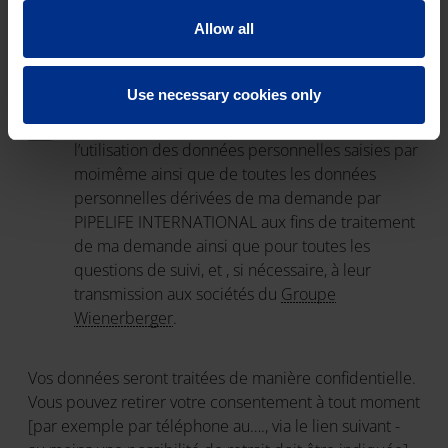
Allow all
Use necessary cookies only
Consent *
En envoyant ma demande, je consens à
l’utilisation des données personnelles saisies par
moimême ainsi que de toutes les données
personnelles dérivées de ma demande par
PIPELIFE INTERNATIONAL aux fins de traitement
de ma demande ainsi que pour toutes les
questions de suivi, et , si nécessaire, à leur
transmission aux sociétés du
Groupe
Wienerberger
.
Vos données seront traitées de manière confidentielle.
Vous pouvez retirer votre consentement à tout moment
[par exemple par téléphone au…., via le lien suivant -